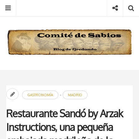
Skip
Menu
Social
S
to
content
Search
for
then
press
Type your search keyword, and press enter to search
enter
-
GASTRONOMÍA
MADRID
Restaurante Sandó by Arzak
Instructions, una pequeña