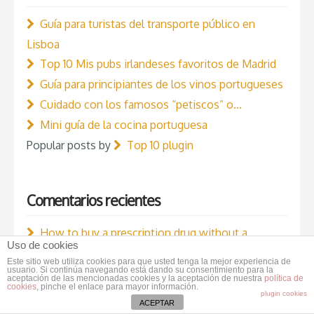
Guía para turistas del transporte público en
Lisboa
Top 10 Mis pubs irlandeses favoritos de Madrid
Guía para principiantes de los vinos portugueses
Cuidado con los famosos “petiscos” o…
Mini guía de la cocina portuguesa
Popular posts by
Top 10 plugin
Comentarios recientes
How to buy a prescription drug without a
Uso de cookies
prescription?
en
Guía para principiantes de los
Este sitio web utiliza cookies para que usted tenga la mejor experiencia de
usuario. Si continúa navegando está dando su consentimiento para la
vinos portugueses
aceptación de las mencionadas cookies y la aceptación de nuestra
política de
cookies
, pinche el enlace para mayor información.
fresas cubiertas de chocolate
en
Decálogo de
plugin cookies
ACEPTAR
los restaurantes especiales aplicado a Viavélez de