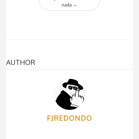
nada
→
AUTHOR
FJREDONDO