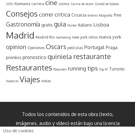
cine
Alemania
carrera
cocina
2010
Cocina de Autor
Comité de Sabios
Consejos
critica
correr
Croacia
free
diverxo
fotografía
guia
Gastronomía
Lisboa
gratis
italiano
Humor
Madrid
nueva york
Madrid Rio
new york
niños
marketing
Oscars
opinion
Portugal
Praga
Opiniones
peliculas
restaurante
quiniela
pronostico
premios
Restaurantes
tips
running
Turismo
Resumen
Top 10
Viajes
vistas
Viaducto
Todos los contenidos de esta obra (texto,
imágenes, audio y vídeo) están bajo una licencia
Uso de cookies
internacional Creative Commons Reconocimiento