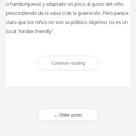
o hamburguesa) y adaptarlo un poco al gusto del niño,
prescindiendo de la salsa o de la guarnición. Pero parece
claro que los niños no son su público objetivo, no es un
local “kindler friendly”.
Continue reading
“Restaurante
Colonial
Norte,
para
casi
Posts
todos
←
Older posts
los
navigation
públicos”