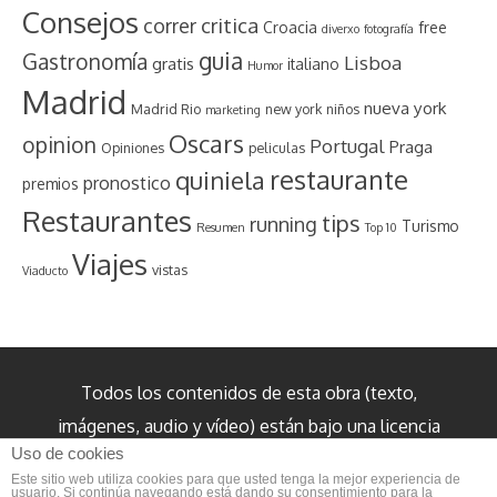
Consejos
critica
correr
Croacia
free
diverxo
fotografía
guia
Gastronomía
Lisboa
gratis
italiano
Humor
Madrid
nueva york
Madrid Rio
new york
niños
marketing
Oscars
opinion
Portugal
Praga
Opiniones
peliculas
restaurante
quiniela
pronostico
premios
Restaurantes
tips
running
Turismo
Resumen
Top 10
Viajes
vistas
Viaducto
Todos los contenidos de esta obra (texto,
imágenes, audio y vídeo) están bajo una licencia
Uso de cookies
internacional Creative Commons Reconocimiento
Este sitio web utiliza cookies para que usted tenga la mejor experiencia de
3.0 salvo cuando se indique lo contrario.
usuario. Si continúa navegando está dando su consentimiento para la