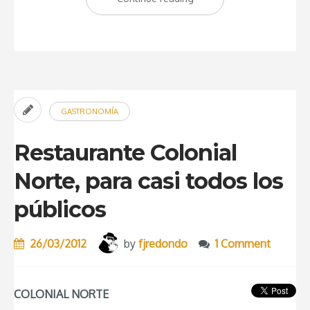
Stul
Un
Restaurante
para
turistas
GASTRONOMÍA
paracaidistas
en
Restaurante Colonial
Praga”
Norte, para casi todos los
públicos
26/03/2012
by
fjredondo
1 Comment
COLONIAL NORTE