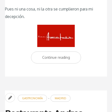
Pues ni una cosa, ni la otra se cumplieron para mi
decepción.
Continue reading
“Restaurante
Ruta
del
Azafran
en
Granada:
-
GASTRONOMÍA
MADRID
Experiencia
decepcionante”