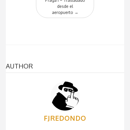
Praga I – Trasladado
desde el
aeropuerto
→
AUTHOR
FJREDONDO