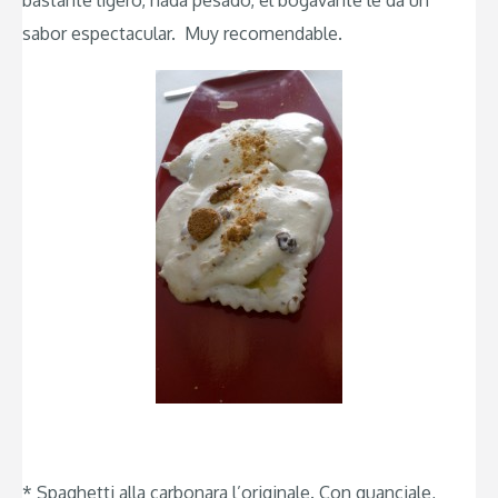
bastante ligero, nada pesado, el bogavante le da un
sabor espectacular. Muy recomendable.
* Spaghetti alla carbonara l’originale. Con guanciale,