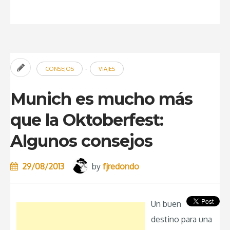
pueblo
de
cuento
en
-
CONSEJOS
VIAJES
la
Baviera
Munich es mucho más
alemana”
que la Oktoberfest:
Algunos consejos
29/08/2013
by
fjredondo
Un buen
destino para una