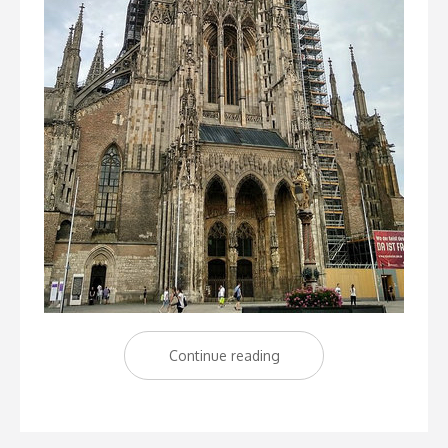
Continue reading
“Ulm,
el
dedo
de