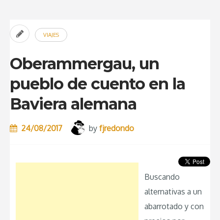
Dios
y
VIAJES
el
barrio
Oberammergau, un
de
pueblo de cuento en la
los
Baviera alemana
pescadores”
24/08/2017
by
fjredondo
Buscando
alternativas a un
abarrotado y con