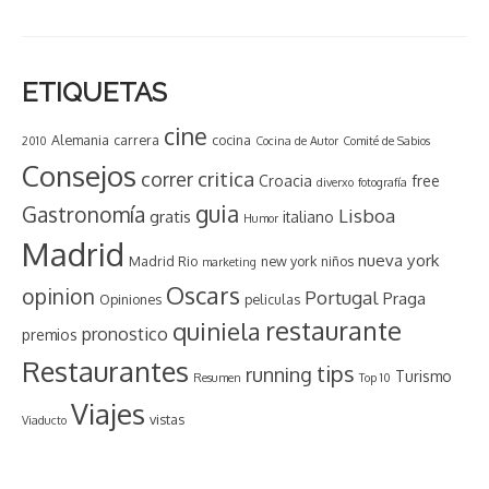
ETIQUETAS
cine
Alemania
carrera
cocina
2010
Cocina de Autor
Comité de Sabios
Consejos
critica
correr
Croacia
free
diverxo
fotografía
guia
Gastronomía
Lisboa
gratis
italiano
Humor
Madrid
nueva york
Madrid Rio
new york
niños
marketing
Oscars
opinion
Portugal
Praga
Opiniones
peliculas
restaurante
quiniela
pronostico
premios
Restaurantes
tips
running
Turismo
Resumen
Top 10
Viajes
vistas
Viaducto