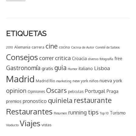
ETIQUETAS
cine
Alemania
carrera
cocina
2010
Cocina de Autor
Comité de Sabios
Consejos
critica
correr
Croacia
free
diverxo
fotografía
guia
Gastronomía
Lisboa
gratis
italiano
Humor
Madrid
nueva york
Madrid Rio
new york
niños
marketing
Oscars
opinion
Portugal
Praga
Opiniones
peliculas
restaurante
quiniela
pronostico
premios
Restaurantes
tips
running
Turismo
Resumen
Top 10
Viajes
vistas
Viaducto