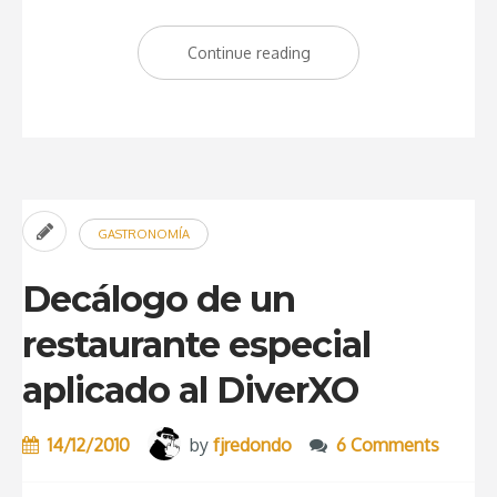
Continue reading
“Spoiler:
El
menú
del
restaurante
DiverXO
GASTRONOMÍA
sin
secretos”
Decálogo de un
restaurante especial
aplicado al DiverXO
14/12/2010
by
fjredondo
6 Comments