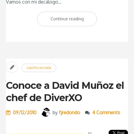
Vamos con mi decálogo…
Continue reading
“Decálogo
de
un
restaurante
especial
aplicado
GASTRONOMÍA
al
DiverXO”
Conoce a David Muñoz el
chef de DiverXO
09/12/2010
by
fjredondo
4 Comments