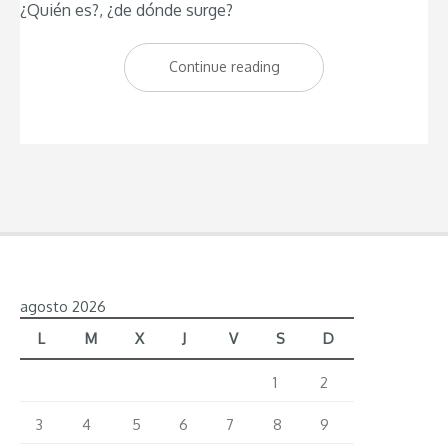
¿Quién es?, ¿de dónde surge?
Continue reading
“Conoce
a
David
Muñoz
el
chef
de
DiverXO”
agosto 2026
L
M
X
J
V
S
D
1
2
3
4
5
6
7
8
9