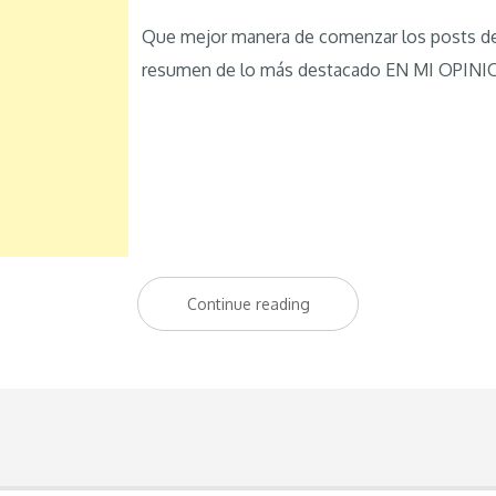
Que mejor manera de comenzar los posts de
resumen de lo más destacado EN MI OPINION
Continue reading
“Lo
más
destacado
del
2009”