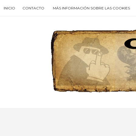
Skip
INICIO
CONTACTO
MÁS INFORMACIÓN SOBRE LAS COOKIES
to
content
Search
for
then
press
enter