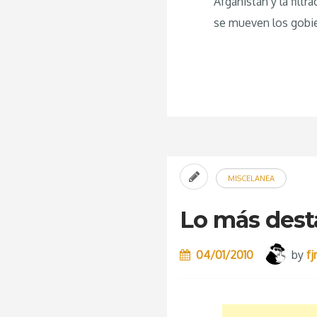
Afganistán y la filt
se mueven los gobi
MISCELANEA
Lo más dest
04/01/2010
by
f