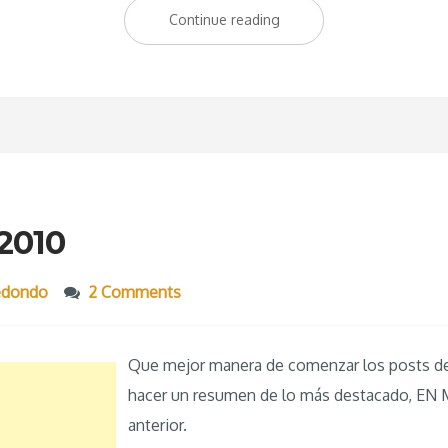
Continue reading
“Balance
del
año
2011”
 2010
redondo
2 Comments
Que mejor manera de comenzar los posts de
hacer un resumen de lo más destacado, EN 
anterior.