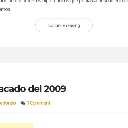
ración de documentos diplomáticos que ponían al descubierto la
ernos.
Continue reading
“Balance
del
2010”
acado del 2009
jredondo
1 Comment