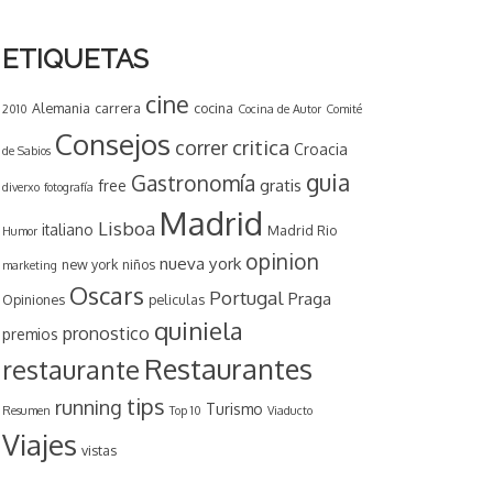
ETIQUETAS
cine
Alemania
carrera
cocina
2010
Cocina de Autor
Comité
Consejos
critica
correr
Croacia
de Sabios
guia
Gastronomía
gratis
free
diverxo
fotografía
Madrid
Lisboa
italiano
Madrid Rio
Humor
opinion
nueva york
new york
niños
marketing
Oscars
Portugal
Praga
Opiniones
peliculas
quiniela
pronostico
premios
Restaurantes
restaurante
tips
running
Turismo
Resumen
Top 10
Viaducto
Viajes
vistas