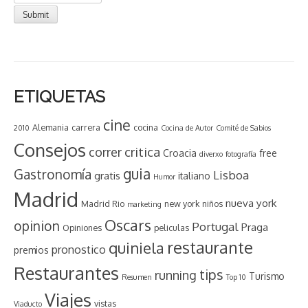
ETIQUETAS
cine
Alemania
carrera
cocina
2010
Cocina de Autor
Comité de Sabios
Consejos
critica
correr
Croacia
free
diverxo
fotografía
guia
Gastronomía
Lisboa
gratis
italiano
Humor
Madrid
nueva york
Madrid Rio
new york
niños
marketing
Oscars
opinion
Portugal
Praga
Opiniones
peliculas
restaurante
quiniela
pronostico
premios
Restaurantes
tips
running
Turismo
Resumen
Top 10
Viajes
vistas
Viaducto