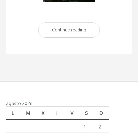
Continue reading
“Restaurante
Andrea
Tumbarello
by
Hotel
Indigo”
agosto 2026
L
M
X
J
V
S
D
1
2