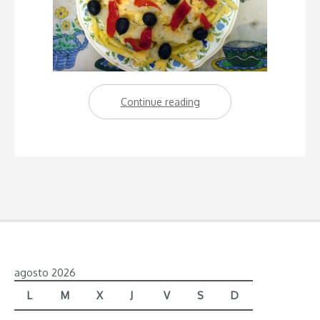
Continue reading
“Cocina
con
el
mínimo
esfuerzo:
Bacalhau
a
Braz”
agosto 2026
L
M
X
J
V
S
D