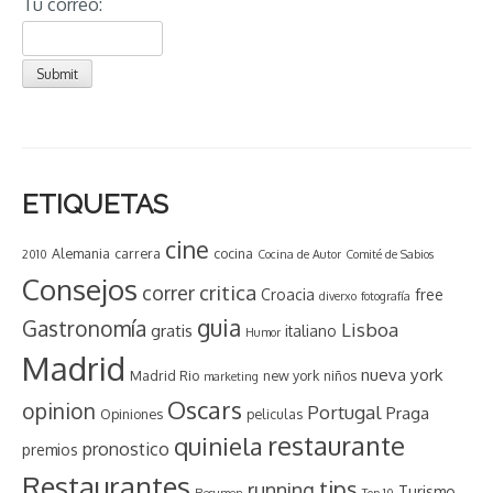
Tu correo:
ETIQUETAS
cine
Alemania
carrera
cocina
2010
Cocina de Autor
Comité de Sabios
Consejos
critica
correr
Croacia
free
diverxo
fotografía
guia
Gastronomía
Lisboa
gratis
italiano
Humor
Madrid
nueva york
Madrid Rio
new york
niños
marketing
Oscars
opinion
Portugal
Praga
Opiniones
peliculas
restaurante
quiniela
pronostico
premios
Restaurantes
tips
running
Turismo