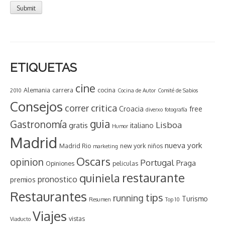
ETIQUETAS
cine
Alemania
carrera
cocina
2010
Cocina de Autor
Comité de Sabios
Consejos
critica
correr
Croacia
free
diverxo
fotografía
guia
Gastronomía
Lisboa
gratis
italiano
Humor
Madrid
nueva york
Madrid Rio
new york
niños
marketing
Oscars
opinion
Portugal
Praga
Opiniones
peliculas
restaurante
quiniela
pronostico
premios
Restaurantes
tips
running
Turismo
Resumen
Top 10
Viajes
vistas
Viaducto