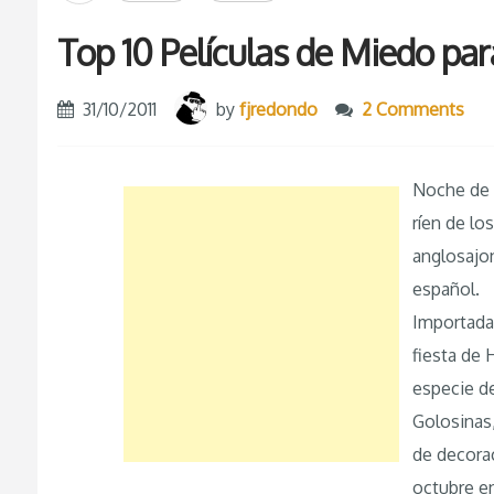
Top 10 Películas de Miedo par
31/10/2011
by
fjredondo
2 Comments
Noche de 
ríen de lo
anglosajon
español.
Importada,
fiesta de
especie d
Golosinas,
de decorac
octubre en