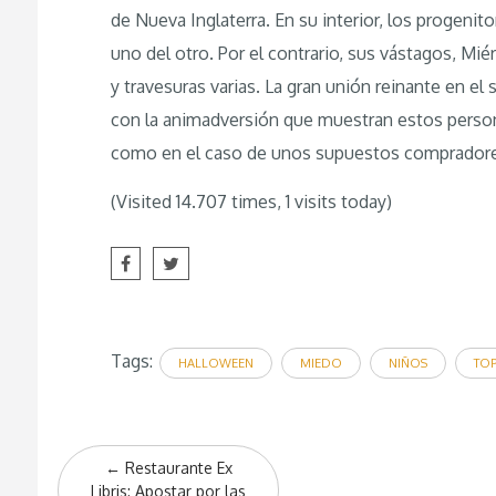
de Nueva Inglaterra. En su interior, los progen
uno del otro. Por el contrario, sus vástagos, Mi
y travesuras varias. La gran unión reinante en el
con la animadversión que muestran estos persona
como en el caso de unos supuestos compradores
(Visited 14.707 times, 1 visits today)
Tags:
HALLOWEEN
MIEDO
NIÑOS
TOP
Post
←
Restaurante Ex
Libris: Apostar por las