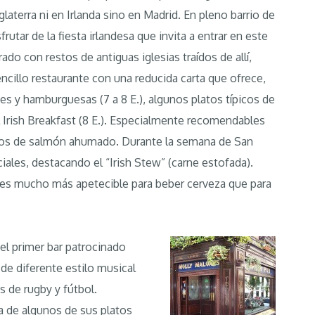
laterra ni en Irlanda sino en Madrid. En pleno barrio de
rutar de la fiesta irlandesa que invita a entrar en este
do con restos de antiguas iglesias traídos de allí,
cillo restaurante con una reducida carta que ofrece,
 y hamburguesas (7 a 8 E.), algunos platos típicos de
l Irish Breakfast (8 E.). Especialmente recomendables
platos de salmón ahumado. Durante la semana de San
iales, destacando el “Irish Stew” (carne estofada).
 es mucho más apetecible para beber cerveza que para
 el primer bar patrocinado
de diferente estilo musical
s de rugby y fútbol.
sa de algunos de sus platos