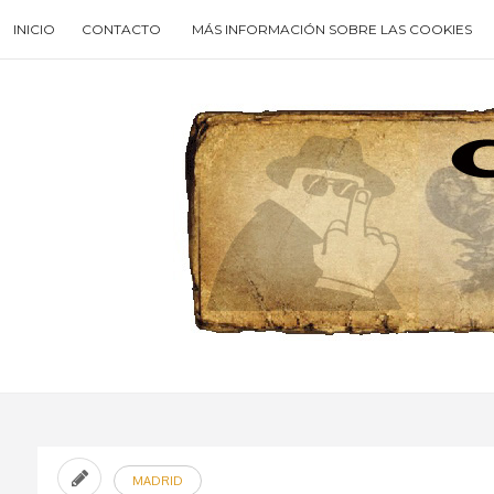
Skip
INICIO
CONTACTO
MÁS INFORMACIÓN SOBRE LAS COOKIES
to
content
Search
for
then
press
enter
MADRID