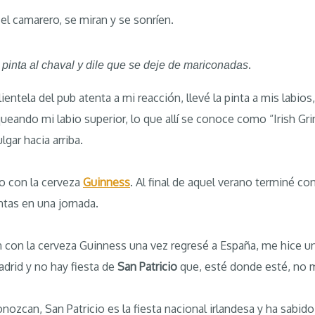
 el camarero, se miran y se sonríen.
.
pinta al chaval y dile que se deje de mariconadas
ientela del pub atenta a mi reacción, llevé la pinta a mis labios,
eando mi labio superior, lo que allí se conoce como “Irish Gri
gar hacia arriba.
io con la cerveza
Guinness
. Al final de aquel verano terminé c
ntas en una jornada.
n con la cerveza Guinness una vez regresé a España, me hice un
drid y no hay fiesta de
San Patricio
que, esté donde esté, no 
onozcan, San Patricio es la fiesta nacional irlandesa y ha sabid