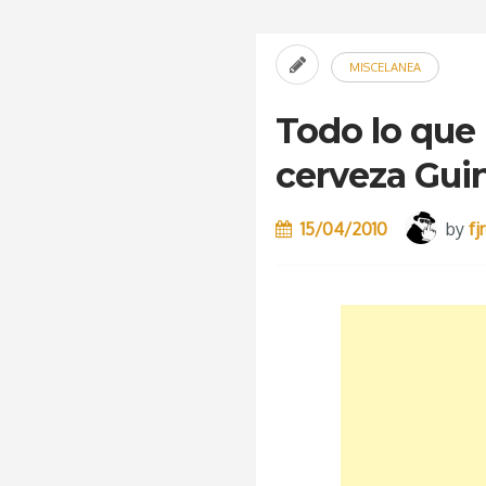
MISCELANEA
Todo lo que 
cerveza Gui
15/04/2010
by
fj