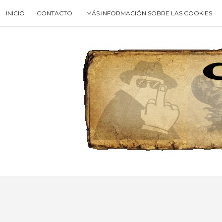
Skip
INICIO
CONTACTO
MÁS INFORMACIÓN SOBRE LAS COOKIES
to
content
Search
for
then
press
enter