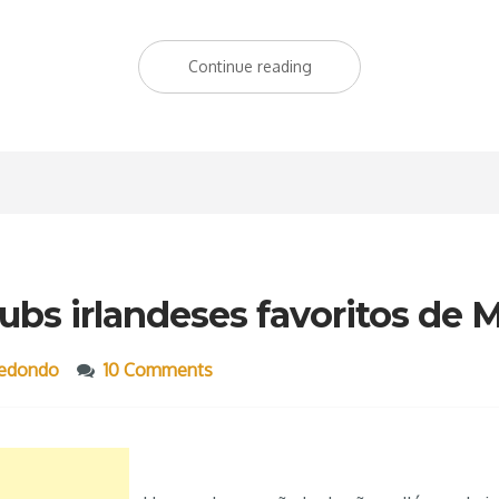
Continue reading
“Todo
lo
que
usted
siempre
quiso
saber
sobre
ubs irlandeses favoritos de 
la
cerveza
redondo
10 Comments
Guinness”