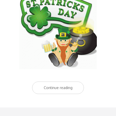
Continue reading
“Top
10
Mis
pubs