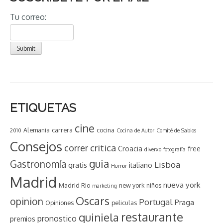
Tu correo:
ETIQUETAS
cine
Alemania
carrera
cocina
2010
Cocina de Autor
Comité de Sabios
Consejos
critica
correr
Croacia
free
diverxo
fotografía
guia
Gastronomía
Lisboa
gratis
italiano
Humor
Madrid
nueva york
Madrid Rio
new york
niños
marketing
Oscars
opinion
Portugal
Praga
Opiniones
peliculas
restaurante
quiniela
pronostico
premios