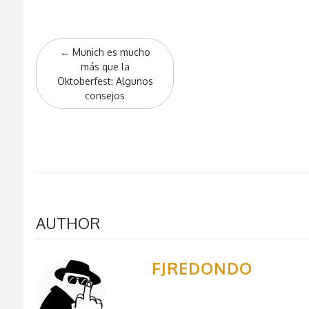
Post
←
Munich es mucho
navigation
más que la
Oktoberfest: Algunos
consejos
AUTHOR
FJREDONDO