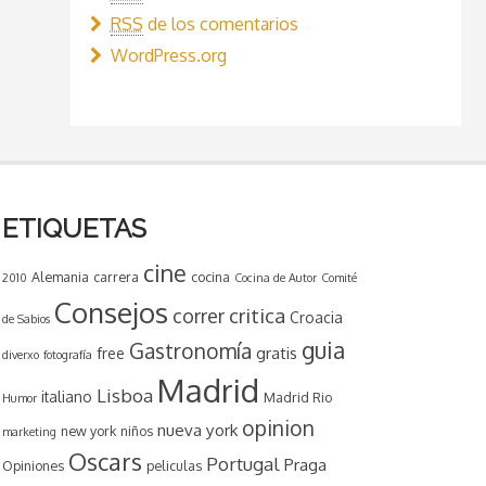
RSS
de los comentarios
WordPress.org
ETIQUETAS
cine
Alemania
carrera
cocina
2010
Cocina de Autor
Comité
Consejos
critica
correr
Croacia
de Sabios
guia
Gastronomía
gratis
free
diverxo
fotografía
Madrid
Lisboa
italiano
Madrid Rio
Humor
opinion
nueva york
new york
niños
marketing
Oscars
Portugal
Praga
Opiniones
peliculas