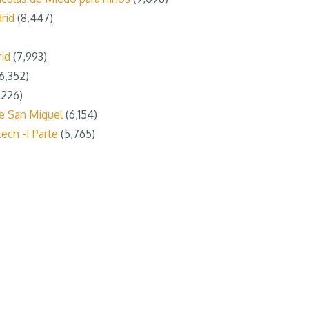
rid
(8,447)
id
(7,993)
6,352)
,226)
de San Miguel
(6,154)
kech -I Parte
(5,765)