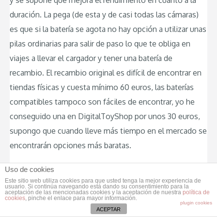
y se supone que mejora el rendimiento en cuanto a la
duración. La pega (de esta y de casi todas las cámaras)
es que si la batería se agota no hay opción a utilizar unas
pilas ordinarias para salir de paso lo que te obliga en
viajes a llevar el cargador y tener una batería de
recambio. El recambio original es difícil de encontrar en
tiendas físicas y cuesta mínimo 60 euros, las baterías
compatibles tampoco son fáciles de encontrar, yo he
conseguido una en DigitalToyShop por unos 30 euros,
supongo que cuando lleve más tiempo en el mercado se
encontrarán opciones más baratas.
Yo he notado que en ocasiones, sin ninguna razón
Uso de cookies
Este sitio web utiliza cookies para que usted tenga la mejor experiencia de
aparente, la cámara falla en enfocar y no permite
usuario. Si continúa navegando está dando su consentimiento para la
aceptación de las mencionadas cookies y la aceptación de nuestra
política de
disparar. En estos casos hay que levantar el dedo del
cookies
, pinche el enlace para mayor información.
plugin cookies
ACEPTAR
disparador y volver a intentar enfocar lo que puede