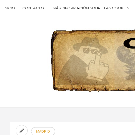
Skip
INICIO
CONTACTO
MÁS INFORMACIÓN SOBRE LAS COOKIES
to
content
Search
for
then
press
enter
MADRID