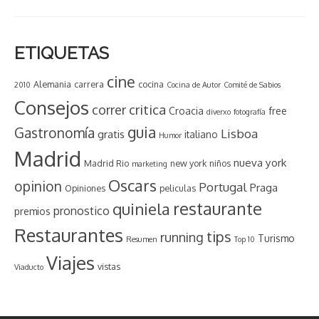
ETIQUETAS
cine
Alemania
carrera
cocina
2010
Cocina de Autor
Comité de Sabios
Consejos
critica
correr
Croacia
free
diverxo
fotografía
guia
Gastronomía
Lisboa
gratis
italiano
Humor
Madrid
nueva york
Madrid Rio
new york
niños
marketing
Oscars
opinion
Portugal
Praga
Opiniones
peliculas
restaurante
quiniela
pronostico
premios
Restaurantes
tips
running
Turismo
Resumen
Top 10
Viajes
vistas
Viaducto