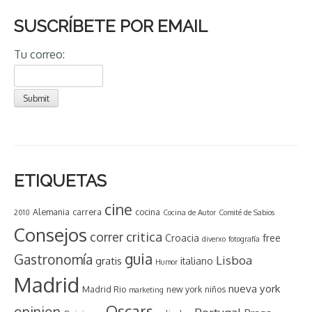
SUSCRÍBETE POR EMAIL
Tu correo:
ETIQUETAS
cine
Alemania
carrera
cocina
2010
Cocina de Autor
Comité de Sabios
Consejos
critica
correr
Croacia
free
diverxo
fotografía
guia
Gastronomía
Lisboa
gratis
italiano
Humor
Madrid
nueva york
Madrid Rio
new york
niños
marketing
Oscars
opinion