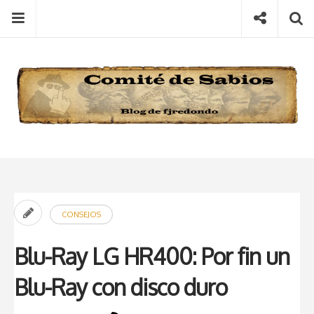
Skip
Menu
Social
S
to
content
Search
for
then
press
Type your search keyword, and press enter to search
enter
CONSEJOS
Blu-Ray LG HR400: Por fin un
Blu-Ray con disco duro