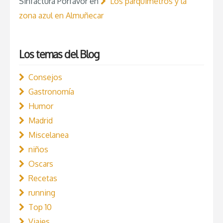
Sinfactura Porfavor
en
Los parquimetros y la
zona azul en Almuñecar
Los temas del Blog
Consejos
Gastronomía
Humor
Madrid
Miscelanea
niños
Oscars
Recetas
running
Top 10
Viajes