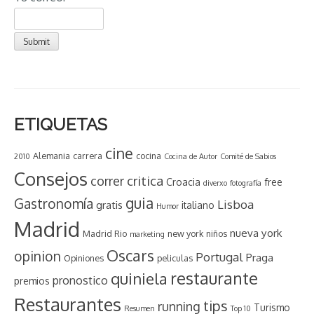
ETIQUETAS
cine
Alemania
carrera
cocina
2010
Cocina de Autor
Comité de Sabios
Consejos
critica
correr
Croacia
free
diverxo
fotografía
guia
Gastronomía
Lisboa
gratis
italiano
Humor
Madrid
nueva york
Madrid Rio
new york
niños
marketing
Oscars
opinion
Portugal
Praga
Opiniones
peliculas
restaurante
quiniela
pronostico
premios
Restaurantes
tips
running
Turismo
Resumen
Top 10