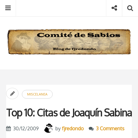
Skip
Menu
Social
S
to
content
Search
for
then
press
Type your search keyword, and press enter to search
enter
MISCELANEA
Top 10: Citas de Joaquín Sabina
30/12/2009
by
fjredondo
3 Comments