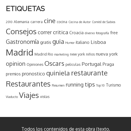
ETIQUETAS
cine
Alemania
carrera
cocina
2010
Cocina de Autor
Comité de Sabios
Consejos
critica
correr
Croacia
free
diverxo
fotografía
guia
Gastronomía
Lisboa
gratis
italiano
Humor
Madrid
nueva york
Madrid Rio
new york
niños
marketing
Oscars
opinion
Portugal
Praga
Opiniones
peliculas
restaurante
quiniela
pronostico
premios
Restaurantes
tips
running
Turismo
Resumen
Top 10
Viajes
vistas
Viaducto
Todos los contenidos de esta obra (texto,