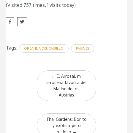
(Visited 757 times, 1 visits today)
Tags:
ORBANEJA DEL CASTILLO
PAISAJES
Post
←
El Arrozal, mi
navigation
arrocería favorita del
Madrid de los
Austrias
Thai Gardens: Bonito
y exótico, pero
ruidoso
→