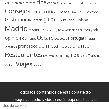
cine
Alemania
carrera
cocina
2010
Cocina de Autor
Comité de Sabios
Consejos
critica
correr
Croacia
free
diverxo
fotografía
guia
Gastronomía
Lisboa
gratis
italiano
Humor
Madrid
nueva york
Madrid Rio
new york
niños
marketing
Oscars
opinion
Portugal
Praga
Opiniones
peliculas
restaurante
quiniela
pronostico
premios
Restaurantes
tips
running
Turismo
Resumen
Top 10
Viajes
vistas
Viaducto
Todos los contenidos de esta obra (texto,
imágenes, audio y vídeo) están bajo una licencia
Uso de cookies
internacional Creative Commons Reconocimiento