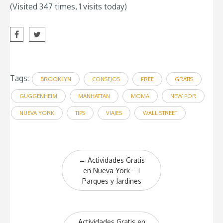
(Visited 347 times, 1 visits today)
Tags:
BROOKLYN
CONSEJOS
FREE
GRATIS
GUGGENHEIM
MANHATTAN
MOMA
NEW POR
NUEVA YORK
TIPS
VIAJES
WALL STREET
Post
←
Actividades Gratis
navigation
en Nueva York – I
Parques y Jardines
Actividades Gratis en