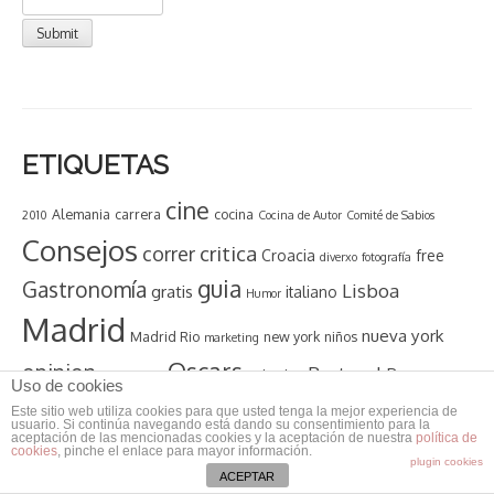
ETIQUETAS
cine
Alemania
carrera
cocina
2010
Cocina de Autor
Comité de Sabios
Consejos
critica
correr
Croacia
free
diverxo
fotografía
guia
Gastronomía
Lisboa
gratis
italiano
Humor
Madrid
nueva york
Madrid Rio
new york
niños
marketing
Oscars
opinion
Portugal
Praga
Opiniones
peliculas
Uso de cookies
restaurante
quiniela
pronostico
premios
Este sitio web utiliza cookies para que usted tenga la mejor experiencia de
usuario. Si continúa navegando está dando su consentimiento para la
Restaurantes
aceptación de las mencionadas cookies y la aceptación de nuestra
política de
tips
running
Turismo
cookies
, pinche el enlace para mayor información.
Resumen
Top 10
plugin cookies
ACEPTAR
Viajes