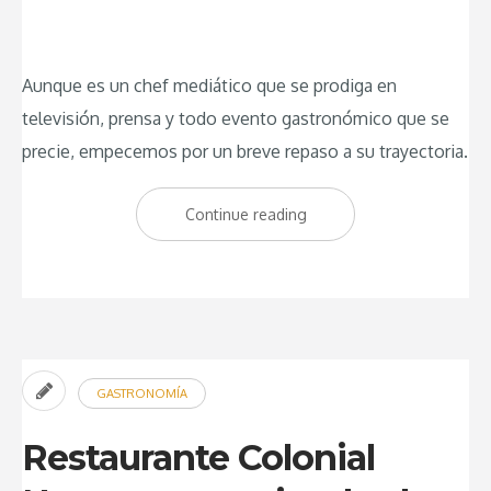
Aunque es un chef mediático que se prodiga en
televisión, prensa y todo evento gastronómico que se
precie, empecemos por un breve repaso a su trayectoria.
Continue reading
“Estado
Puro
Palacio
de
Tepa:
El
GASTRONOMÍA
Gastrobar
de
Restaurante Colonial
Tapas