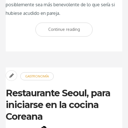
posiblemente sea más benevolente de lo que sería si
hubiese acudido en pareja.
Continue reading
“Restaurante
El
padre,
buena
cocina
y
GASTRONOMÍA
excelentes
copas”
Restaurante Seoul, para
iniciarse en la cocina
Coreana