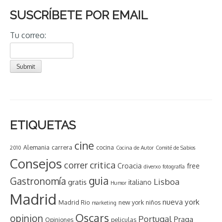
SUSCRÍBETE POR EMAIL
Tu correo:
ETIQUETAS
cine
Alemania
carrera
cocina
2010
Cocina de Autor
Comité de Sabios
Consejos
critica
correr
Croacia
free
diverxo
fotografía
guia
Gastronomía
Lisboa
gratis
italiano
Humor
Madrid
nueva york
Madrid Rio
new york
niños
marketing
Oscars
opinion
Portugal
Praga
Opiniones
peliculas