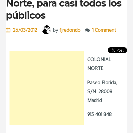
Norte, para casi todos los
2.0
públicos
de
Paco
26/03/2012
by
fjredondo
1 Comment
Roncero”
COLONIAL
NORTE
Paseo Florida,
S/N 28008
Madrid
915 401 848