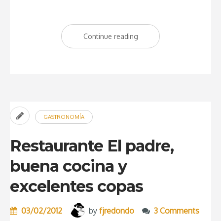
Continue reading
“Restaurante
Colonial
Norte,
para
casi
todos
GASTRONOMÍA
los
públicos”
Restaurante El padre,
buena cocina y
excelentes copas
03/02/2012
by
fjredondo
3 Comments