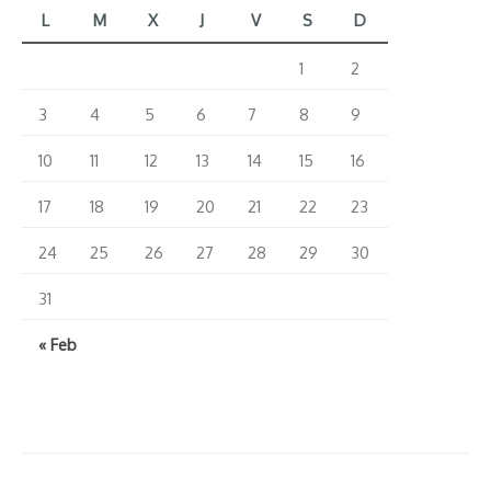
2.0
L
M
X
J
V
S
D
de
1
2
Paco
3
4
5
6
7
8
9
Roncero”
10
11
12
13
14
15
16
17
18
19
20
21
22
23
24
25
26
27
28
29
30
31
« Feb