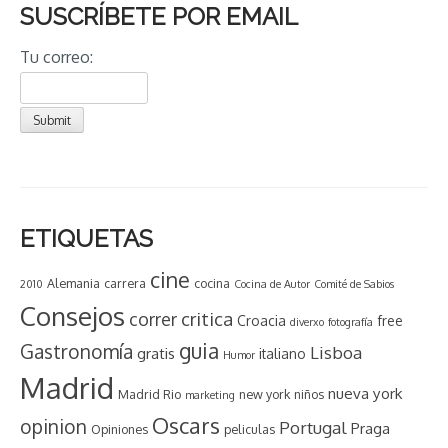
SUSCRÍBETE POR EMAIL
Tu correo:
ETIQUETAS
cine
Alemania
carrera
cocina
2010
Cocina de Autor
Comité de Sabios
Consejos
critica
correr
Croacia
free
diverxo
fotografía
guia
Gastronomía
Lisboa
gratis
italiano
Humor
Madrid
nueva york
Madrid Rio
new york
niños
marketing
Oscars
opinion
Portugal
Praga
Opiniones
peliculas