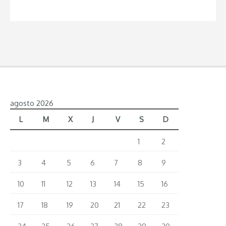
que
debes
probar
en
Madrid
y
agosto 2026
donde
tomarlas”
L
M
X
J
V
S
D
1
2
3
4
5
6
7
8
9
10
11
12
13
14
15
16
17
18
19
20
21
22
23
24
25
26
27
28
29
30