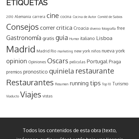
ETIQUETAS
cine
Alemania
carrera
cocina
2010
Cocina de Autor
Comité de Sabios
Consejos
critica
correr
Croacia
free
diverxo
fotografía
guia
Gastronomía
Lisboa
gratis
italiano
Humor
Madrid
nueva york
Madrid Rio
new york
niños
marketing
Oscars
opinion
Portugal
Praga
Opiniones
peliculas
restaurante
quiniela
pronostico
premios
Restaurantes
tips
running
Turismo
Resumen
Top 10
Viajes
vistas
Viaducto
Todos los contenidos de esta obra (texto,