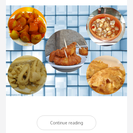
Continue reading
“Diez
tapas