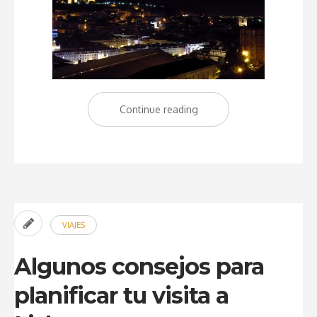
Continue reading
“Miradouros
de
Lisboa:
Mi
top
10”
VIAJES
Algunos consejos para
planificar tu visita a