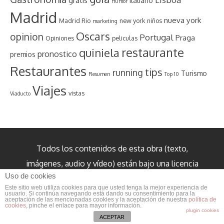
gratis
italiano
Humor
Madrid
nueva york
Madrid Rio
new york
niños
marketing
Oscars
opinion
Portugal
Praga
Opiniones
peliculas
restaurante
quiniela
pronostico
premios
Restaurantes
tips
running
Turismo
Resumen
Top 10
Viajes
vistas
Viaducto
Todos los contenidos de esta obra (texto,
imágenes, audio y vídeo) están bajo una licencia
Uso de cookies
internacional Creative Commons Reconocimiento
Este sitio web utiliza cookies para que usted tenga la mejor experiencia de
3.0 salvo cuando se indique lo contrario.
usuario. Si continúa navegando está dando su consentimiento para la
aceptación de las mencionadas cookies y la aceptación de nuestra
política de
cookies
, pinche el enlace para mayor información.
plugin cookies
ACEPTAR
SEO Powered by
Platinum SEO
from
Techblissonline