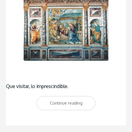
Que visitar, lo imprescindible
.
Continue reading
“Visitas
imprescindibles
para
un