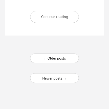
Continue reading
“Guía
para
turistas
del
transporte
Posts
público
←
Older posts
en
navigation
Lisboa”
Newer posts
→