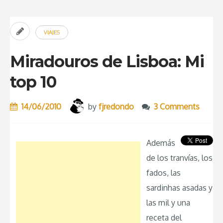
fin
de
VIAJES
semana
en
Miradouros de Lisboa: Mi
Lisboa”
top 10
14/06/2010
by
fjredondo
3 Comments
Además
de los tranvías, los
fados, las
sardinhas asadas y
las mil y una
receta del