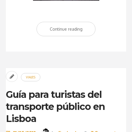
Continue reading
“Algunos
consejos
para
planificar
tu
visita
VIAJES
a
Lisboa”
Guía para turistas del
transporte público en
Lisboa