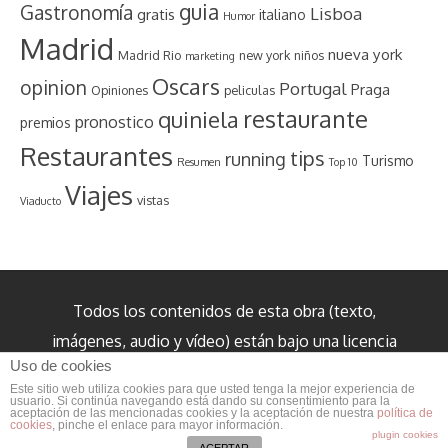
guia
Gastronomía
Lisboa
gratis
italiano
Humor
Madrid
nueva york
Madrid Rio
new york
niños
marketing
Oscars
opinion
Portugal
Praga
Opiniones
peliculas
restaurante
quiniela
pronostico
premios
Restaurantes
tips
running
Turismo
Resumen
Top 10
Viajes
vistas
Viaducto
Todos los contenidos de esta obra (texto,
imágenes, audio y vídeo) están bajo una licencia
Uso de cookies
internacional Creative Commons Reconocimiento
Este sitio web utiliza cookies para que usted tenga la mejor experiencia de
3.0 salvo cuando se indique lo contrario.
usuario. Si continúa navegando está dando su consentimiento para la
aceptación de las mencionadas cookies y la aceptación de nuestra
política de
cookies
, pinche el enlace para mayor información.
plugin cookies