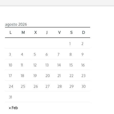
que
decepciona”
agosto 2026
L
M
X
J
V
S
D
1
2
3
4
5
6
7
8
9
10
11
12
13
14
15
16
17
18
19
20
21
22
23
24
25
26
27
28
29
30
31
« Feb