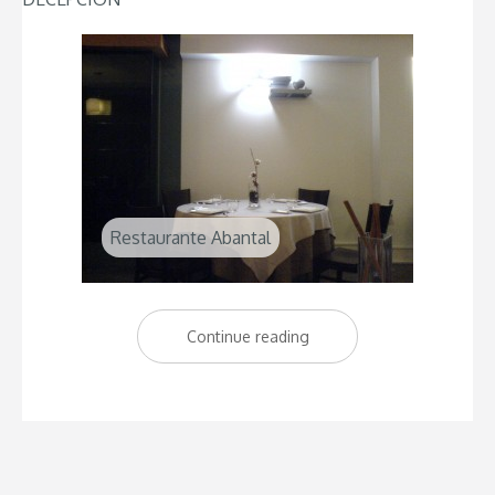
Restaurante Abantal
Continue reading
“Restaurante
Abantal:
Una
estrella
Michelin