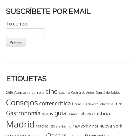
SUSCRÍBETE POR EMAIL
Tu correo:
ETIQUETAS
cine
Alemania
carrera
cocina
2010
Cocina de Autor
Comité de Sabios
Consejos
critica
correr
Croacia
free
diverxo
fotografía
guia
Gastronomía
Lisboa
gratis
italiano
Humor
Madrid
nueva york
Madrid Rio
new york
niños
marketing
Oscars
opinion