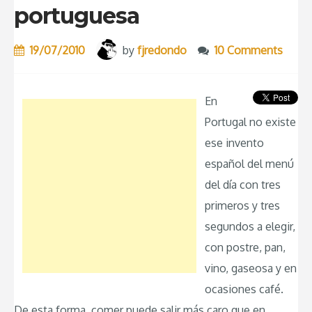
portuguesa
19/07/2010
by
fjredondo
10 Comments
En
Portugal no existe
ese invento
español del menú
del día con tres
primeros y tres
segundos a elegir,
con postre, pan,
vino, gaseosa y en
ocasiones café.
De esta forma, comer puede salir más caro que en