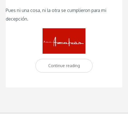
Pues ni una cosa, ni la otra se cumplieron para mi
decepción.
Continue reading
“Restaurante
Ruta
del
Azafran
en
Granada:
Experiencia
decepcionante”