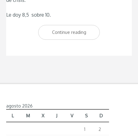
Le doy 8,5 sobre 10.
Continue reading
“Un
restaurante
para
Carnivoros:
Asador
El
Rancho
Argentino”
agosto 2026
L
M
X
J
V
S
D
1
2