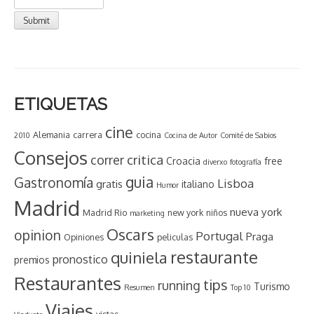
ETIQUETAS
cine
Alemania
carrera
cocina
2010
Cocina de Autor
Comité de Sabios
Consejos
critica
correr
Croacia
free
diverxo
fotografía
guia
Gastronomía
Lisboa
gratis
italiano
Humor
Madrid
nueva york
Madrid Rio
new york
niños
marketing
Oscars
opinion
Portugal
Praga
Opiniones
peliculas
restaurante
quiniela
pronostico
premios
Restaurantes
tips
running
Turismo
Resumen
Top 10
Viajes