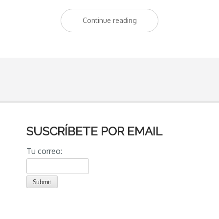
Continue reading
“¿Quién
me
ha
robado
las
vistas
de
la
SUSCRÍBETE POR EMAIL
Catedral
Tu correo:
de
la
Almudena?”