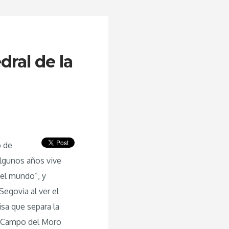
dral de la
o de
lgunos años vive
 el mundo”, y
egovia al ver el
isa que separa la
el Campo del Moro