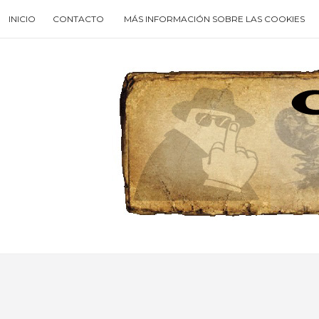
Skip
INICIO
CONTACTO
MÁS INFORMACIÓN SOBRE LAS COOKIES
to
content
Search
for
then
press
enter