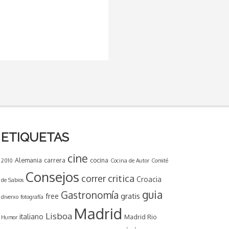
ETIQUETAS
cine
Alemania
carrera
cocina
2010
Cocina de Autor
Comité
Consejos
critica
correr
Croacia
de Sabios
guia
Gastronomía
gratis
free
diverxo
fotografía
Madrid
Lisboa
italiano
Madrid Rio
Humor