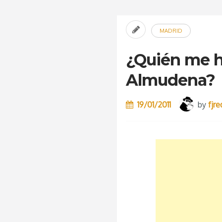
MADRID
¿Quién me ha
Almudena?
19/01/2011
by
fjr