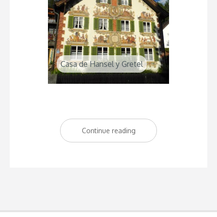
Casa de Hansel y Gretel
Continue reading
“Oberammergau,
un
pueblo
de
cuento
en