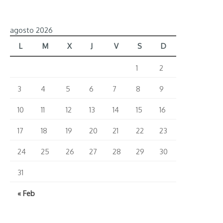
la
Baviera
agosto 2026
alemana”
L
M
X
J
V
S
D
1
2
3
4
5
6
7
8
9
10
11
12
13
14
15
16
17
18
19
20
21
22
23
24
25
26
27
28
29
30
31
« Feb