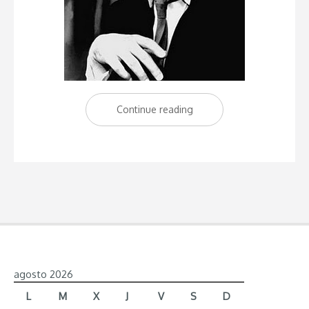
Continue reading
“Mis
diez
citas
preferidas
de
Groucho
Marx”
agosto 2026
L
M
X
J
V
S
D