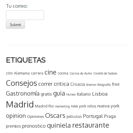
Tu correo:
ETIQUETAS
cine
Alemania
carrera
cocina
2010
Cocina de Autor
Comité de Sabios
Consejos
critica
correr
Croacia
free
diverxo
fotografía
guia
Gastronomía
Lisboa
gratis
italiano
Humor
Madrid
nueva york
Madrid Rio
new york
niños
marketing
Oscars
opinion
Portugal
Praga
Opiniones
peliculas
restaurante
quiniela
pronostico
premios