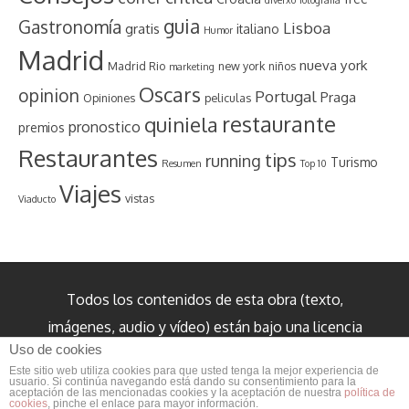
guia
Gastronomía
Lisboa
gratis
italiano
Humor
Madrid
nueva york
Madrid Rio
new york
niños
marketing
Oscars
opinion
Portugal
Praga
Opiniones
peliculas
restaurante
quiniela
pronostico
premios
Restaurantes
tips
running
Turismo
Resumen
Top 10
Viajes
vistas
Viaducto
Todos los contenidos de esta obra (texto,
imágenes, audio y vídeo) están bajo una licencia
Uso de cookies
internacional Creative Commons Reconocimiento
Este sitio web utiliza cookies para que usted tenga la mejor experiencia de
3.0 salvo cuando se indique lo contrario.
usuario. Si continúa navegando está dando su consentimiento para la
aceptación de las mencionadas cookies y la aceptación de nuestra
política de
cookies
, pinche el enlace para mayor información.