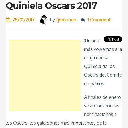
Sabios”
Quiniela Oscars 2017
28/01/2017
by
fjredondo
1 Comment
¡Un año
más volvemos a la
carga con la
Quiniela de los
Oscars del Comité
de Sabios!
A finales de enero
se anunciaron las
nominaciones a
los Oscars, los galardones más importantes de la