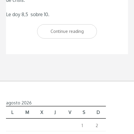
Le doy 8,5 sobre 10.
Continue reading
“Un
restaurante
para
Carnivoros:
Asador
El
Rancho
Argentino”
agosto 2026
L
M
X
J
V
S
D
1
2