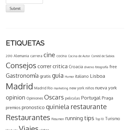
ETIQUETAS
cine
Alemania
carrera
cocina
2010
Cocina de Autor
Comité de Sabios
Consejos
critica
correr
Croacia
free
diverxo
fotografía
guia
Gastronomía
Lisboa
gratis
italiano
Humor
Madrid
nueva york
Madrid Rio
new york
niños
marketing
Oscars
opinion
Portugal
Praga
Opiniones
peliculas
restaurante
quiniela
pronostico
premios
Restaurantes
tips
running
Turismo
Resumen
Top 10
Viajes