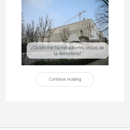
¿Quién me ha robado mis vistas de
la Almudena?
Continue reading
“¿Quién
me
ha
robado
las
vistas