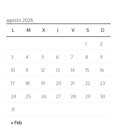
de
la
agosto 2026
Catedral
de
L
M
X
J
V
S
D
la
1
2
Almudena?”
3
4
5
6
7
8
9
10
11
12
13
14
15
16
17
18
19
20
21
22
23
24
25
26
27
28
29
30
31
« Feb