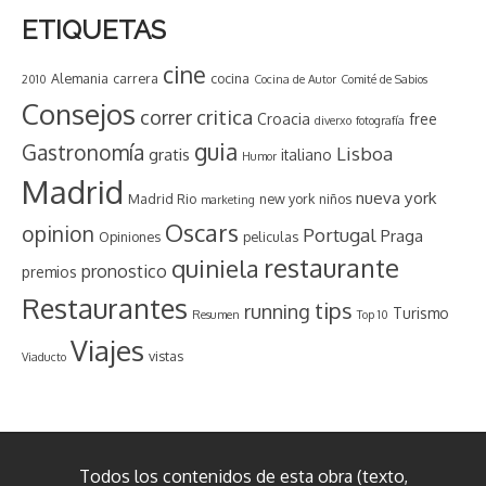
ETIQUETAS
cine
Alemania
carrera
cocina
2010
Cocina de Autor
Comité de Sabios
Consejos
critica
correr
Croacia
free
diverxo
fotografía
guia
Gastronomía
Lisboa
gratis
italiano
Humor
Madrid
nueva york
Madrid Rio
new york
niños
marketing
Oscars
opinion
Portugal
Praga
Opiniones
peliculas
restaurante
quiniela
pronostico
premios
Restaurantes
tips
running
Turismo
Resumen
Top 10
Viajes
vistas
Viaducto
Todos los contenidos de esta obra (texto,