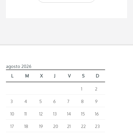
parquimetros
y
la
zona
azul
en
Almuñecar”
agosto 2026
L
M
X
J
V
S
D
1
2
3
4
5
6
7
8
9
10
11
12
13
14
15
16
17
18
19
20
21
22
23