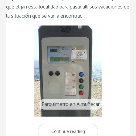
que elijan esta localidad para pasar allí sus vacaciones de
la situación que se van a encontrar.
Parquimetro en Almuñecar
Continue reading
“Los