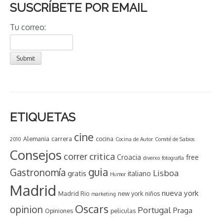
SUSCRÍBETE POR EMAIL
Tu correo:
ETIQUETAS
cine
Alemania
carrera
cocina
2010
Cocina de Autor
Comité de Sabios
Consejos
critica
correr
Croacia
free
diverxo
fotografía
guia
Gastronomía
Lisboa
gratis
italiano
Humor
Madrid
nueva york
Madrid Rio
new york
niños
marketing
Oscars
opinion
Portugal
Praga
Opiniones
peliculas