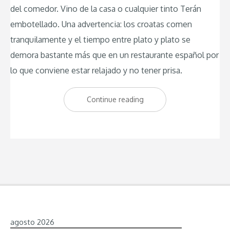
del comedor. Vino de la casa o cualquier tinto Terán
embotellado. Una advertencia: los croatas comen
tranquilamente y el tiempo entre plato y plato se
demora bastante más que en un restaurante español por
lo que conviene estar relajado y no tener prisa.
Continue reading
“4
Días
en
Istria:
Itinerarios
de
excursiones
desde
agosto 2026
Umag”